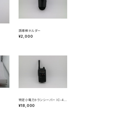
誘導棒ホルダー
¥2,000
特定小電力トランシーバー IC-43
50
¥18,000